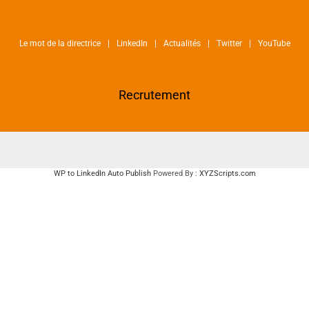
Le mot de la directrice
LinkedIn
Actualités
Twitter
YouTube
Recrutement
WP to LinkedIn Auto Publish
Powered By :
XYZScripts.com