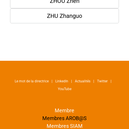
ZHOU Zhen
ZHU Zhanguo
Le mot de la directrice
LinkedIn
Actualités
Twitter
YouTube
Membre
Membres AROB@S
Membres SIAM