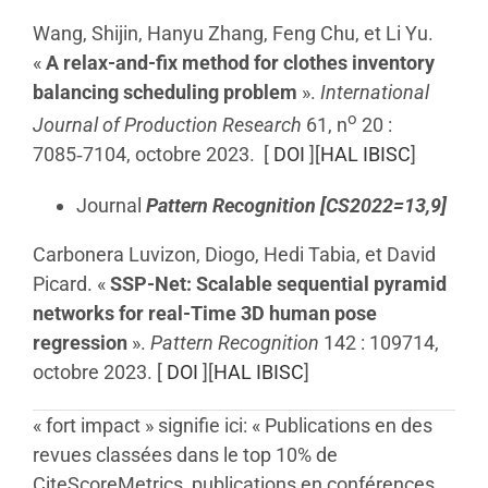
Wang, Shijin, Hanyu Zhang, Feng Chu, et Li Yu.
«
A relax-and-fix method for clothes inventory
balancing scheduling problem
».
International
o
Journal of Production Research
61, n
20 :
7085‑7104, octobre 2023. [
DOI
][
HAL IBISC
]
Journal
Pattern Recognition
[CS2022=13,9]
Carbonera Luvizon, Diogo, Hedi Tabia, et David
Picard. «
SSP-Net: Scalable sequential pyramid
networks for real-Time 3D human pose
regression
».
Pattern Recognition
142 : 109714,
octobre 2023. [
DOI
][
HAL IBISC
]
« fort impact » signifie ici: « Publications en des
revues classées dans le top 10% de
CiteScoreMetrics, publications en conférences