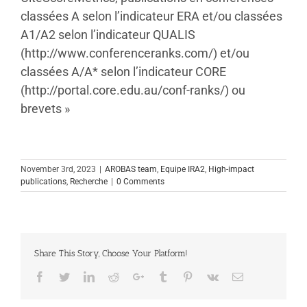
classées A selon l’indicateur ERA et/ou classées
A1/A2 selon l’indicateur QUALIS
(http://www.conferenceranks.com/) et/ou
classées A/A* selon l’indicateur CORE
(http://portal.core.edu.au/conf-ranks/) ou
brevets »
November 3rd, 2023
|
AROBAS team
,
Equipe IRA2
,
High-impact
publications
,
Recherche
|
0 Comments
Share This Story, Choose Your Platform!
Facebook
Twitter
Linkedin
Reddit
Google+
Tumblr
Pinterest
Vk
Email