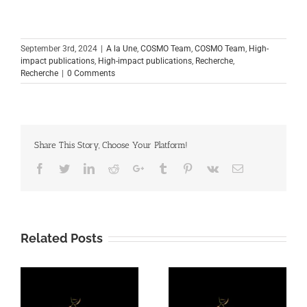
September 3rd, 2024
|
A la Une
,
COSMO Team
,
COSMO Team
,
High-
impact publications
,
High-impact publications
,
Recherche
,
Recherche
|
0 Comments
Share This Story, Choose Your Platform!
Facebook
Twitter
Linkedin
Reddit
Google+
Tumblr
Pinterest
Vk
Email
Related Posts