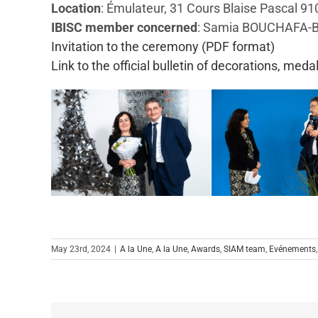
Location
: Émulateur, 31 Cours Blaise Pasca
IBISC member concerned
: Samia BOUCHAFA-BR
Invitation to the ceremony (PDF format)
Link to the official bulletin of decorations, med
May 23rd, 2024
|
A la Une
,
A la Une
,
Awards
,
SIAM team
,
Evénements