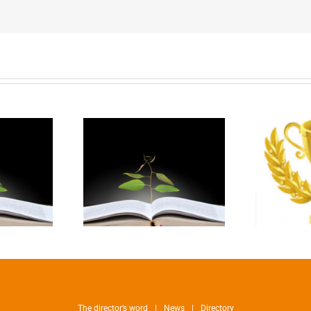
The director’s word
News
Directory