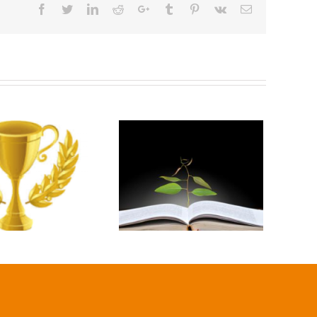
Facebook
Twitter
Linkedin
Reddit
Google+
Tumblr
Pinterest
Vk
Email