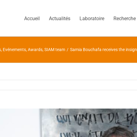
Accueil
Actualités
Laboratoire
Recherche
s
,
Evénements
,
Awards
,
SIAM team
/
Samia Bouchafa receives the insign