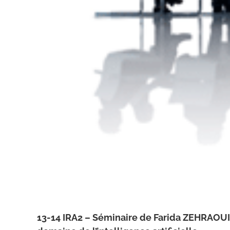
13-14 IRA2 – Séminaire de Farida ZEHRAOUI 