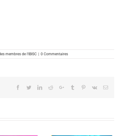
 des membres de l'IBISC
|
0 Commentaires
Facebook
Twitter
Linkedin
Reddit
Google+
Tumblr
Pinterest
Vk
Email