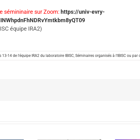
 le sémininaire sur Zoom:
https://univ-evry-
UERINWhpdnFhNDRvYmtkbm8yQT09
BISC équipe IRA2)
 13-14 de l'équipe IRA2 du laboratoire IBISC
,
Séminaires organisés à l'IBISC ou par