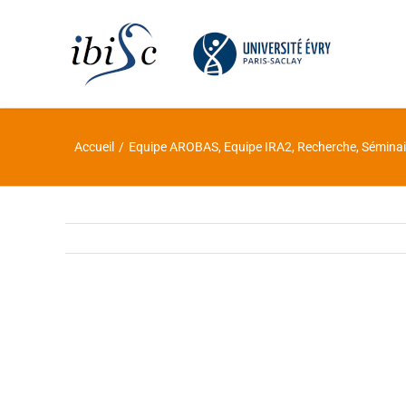
Skip
to
content
Accueil
/
Equipe AROBAS
,
Equipe IRA2
,
Recherche
,
Séminai
Voir
l'image
agrandie