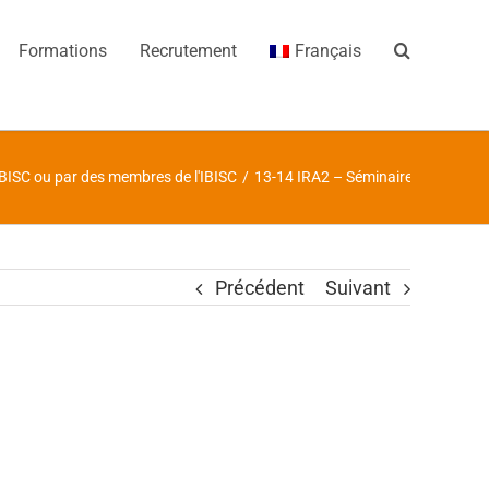
Formations
Recrutement
Français
IBISC ou par des membres de l'IBISC
/
13-14 IRA2 – Séminaire de Farida Z
Précédent
Suivant