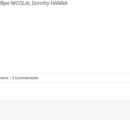
illipe NICOLAI, Dorothy HANNA
ments
|
0 Commentaires