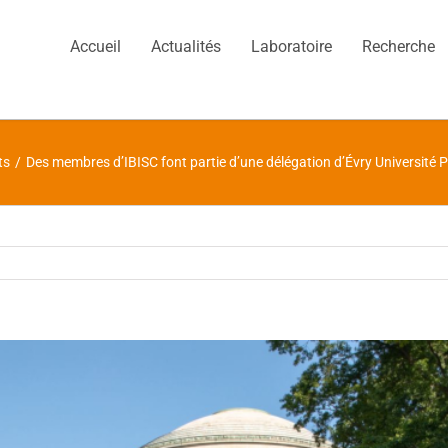
Accueil
Actualités
Laboratoire
Recherche
ts
/
Des membres d’IBISC font partie d’une délégation d’Évry Université P