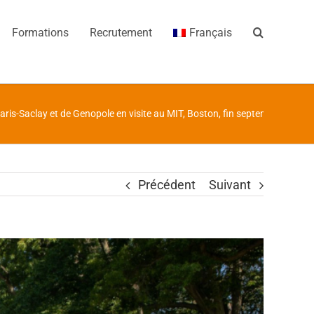
Formations
Recrutement
Français
aris-Saclay et de Genopole en visite au MIT, Boston, fin septembre 2024!
Précédent
Suivant