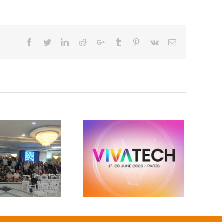
Facebook
Twitter
Linkedin
Reddit
Google+
Tumblr
Pinterest
Vk
Email