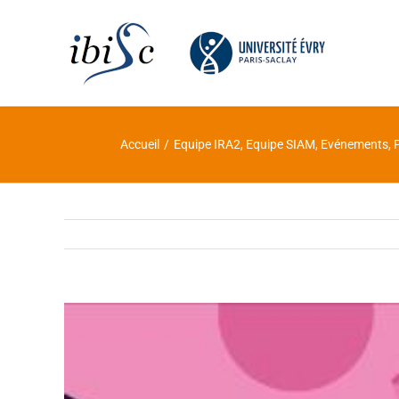
Skip
to
content
Accueil
/
Equipe IRA2
,
Equipe SIAM
,
Evénements
,
Voir
l'image
agrandie