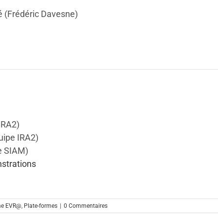
té (Frédéric Davesne)
IRA2)
uipe IRA2)
pe SIAM)
strations
rme EVR@
,
Plate-formes
|
0 Commentaires