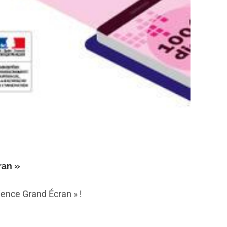
ran »
ience Grand Écran » !