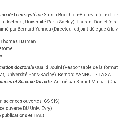
ion de l’éco-système
Samia Bouchafa-Bruneau (directrice 
u doctorat, Université Paris-Saclay), Laurent Daniel (dir
imé par Bernard Yannou (Directeur adjoint délégué à la va
on Thomas Harman
matome
ec
rmation doctorale
Oualid Jouini (Responsable de la format
rat, Université Paris-Saclay), Bernard YANNOU / La SATT
onnées et Science Ouverte
, Animé par Samrit Mainali (Ch
n sciences ouvertes, GS SIS)
ce ouverte BU Univ. Évry)
 publications et HAL)