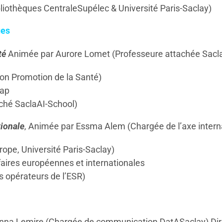
iothèques CentraleSupélec & Université Paris-Saclay)
ues
té
Animée par Aurore Lomet (Professeure attachée Sacla
on Promotion de la Santé)
cap
aché SaclaAI-School)
tionale
, Animée par Essma Alem (Chargée de l’axe interna
rope, Université Paris-Saclay)
aires européennes et internationales
opérateurs de l’ESR)
nna Lemire (Chargée de communication DatASaclay),Direct