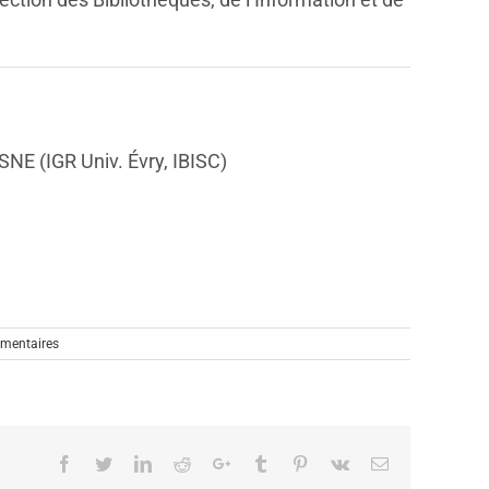
E (IGR Univ. Évry, IBISC)
mentaires
Facebook
Twitter
Linkedin
Reddit
Google+
Tumblr
Pinterest
Vk
Email