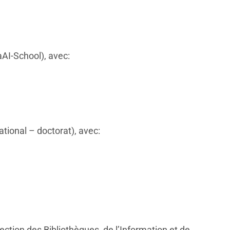
AI-School), avec:
tional – doctorat), avec:
ion des Bibliothèques, de l’Information et de