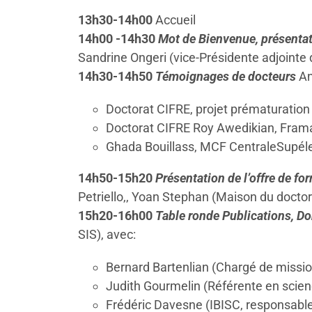
13h30-14h00
Accueil
14h00 -14h30
Mot de Bienvenue, présentat
Sandrine Ongeri (vice-Présidente adjointe d
14h30-14h50
Témoignages de docteurs
An
Doctorat CIFRE, projet prématurati
Doctorat CIFRE Roy Awedikian, Fra
Ghada Bouillass, MCF CentraleSupél
14h50-15h20
Présentation de l’offre de fo
Petriello,, Yoan Stephan (Maison du docto
15h20-16h00
Table ronde Publications, D
SIS), avec:
Bernard Bartenlian (Chargé de missio
Judith Gourmelin (Référente en scien
Frédéric Davesne (IBISC, responsable