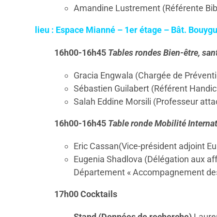
Amandine Lustrement (Référente Bibl
lieu : Espace Mianné – 1er étage – Bât. Bouyg
16h00-16h45
Tables rondes Bien-être, san
Gracia Engwala (Chargée de Préventi
Sébastien Guilabert (Référent Handi
Salah Eddine Morsili (Professeur att
16h00-16h45
Table ronde Mobilité Interna
Eric Cassan(Vice-président adjoint Eu
Eugenia Shadlova (Délégation aux aff
Département « Accompagnement des 
17h00 Cocktails
Stand (Données de recherche)
Laure