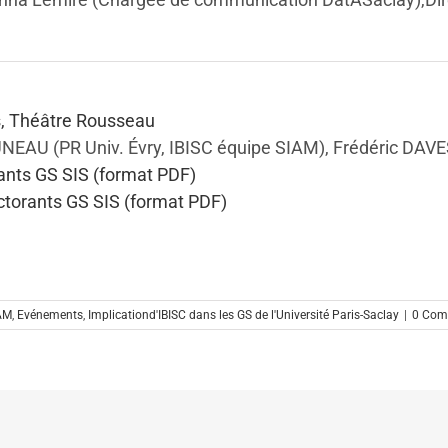
, Théâtre Rousseau
AU (PR Univ. Évry, IBISC équipe SIAM), Frédéric DAVESN
orants GS SIS (format PDF)
ctorants GS SIS (format PDF)
AM
,
Evénements
,
Implicationd'IBISC dans les GS de l'Université Paris-Saclay
|
0 Com