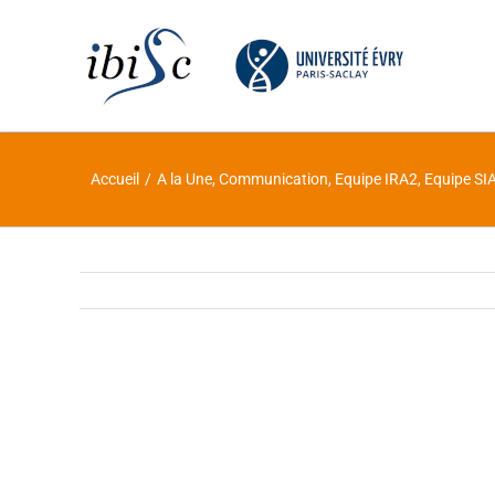
Skip
to
content
Accueil
/
A la Une
,
Communication
,
Equipe IRA2
,
Equipe SI
Voir
l'image
agrandie