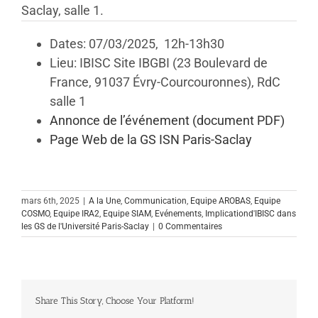
Saclay, salle 1.
Dates: 07/03/2025, 12h-13h30
Lieu: IBISC Site IBGBI (23 Boulevard de
France, 91037 Évry-Courcouronnes), RdC
salle 1
Annonce de l’événement (document PDF)
Page Web de la GS ISN Paris-Saclay
mars 6th, 2025
|
A la Une
,
Communication
,
Equipe AROBAS
,
Equipe
COSMO
,
Equipe IRA2
,
Equipe SIAM
,
Evénements
,
Implicationd'IBISC dans
les GS de l'Université Paris-Saclay
|
0 Commentaires
Share This Story, Choose Your Platform!