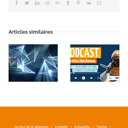
Facebook
Twitter
Linkedin
Reddit
Google+
Tumblr
Pinterest
Vk
Email
Articles similaires
Le mot de la directrice
LinkedIn
Actualités
Twitter