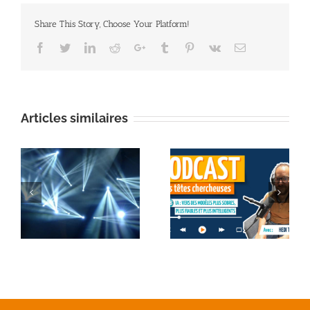
Share This Story, Choose Your Platform!
Facebook
Twitter
Linkedin
Reddit
Google+
Tumblr
Pinterest
Vk
Email
Articles similaires