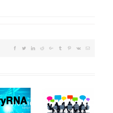
Facebook
Twitter
Linkedin
Reddit
Google+
Tumblr
Pinterest
Vk
Email