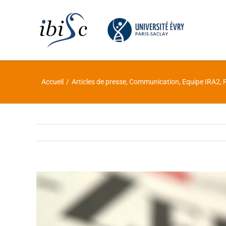
Skip
to
content
Accueil
/
Articles de presse
,
Communication
,
Equipe IRA2
,
Voir
l'image
agrandie