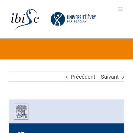
Skip
to
content
Précédent
Suivant
Voir
l'image
agrandie