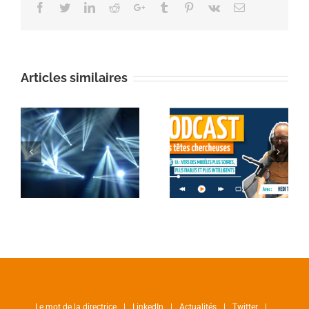
Facebook
Twitter
Linkedin
Reddit
Google+
Tumblr
Pinterest
Vk
Email
Articles similaires
Le mot de la directrice
LinkedIn
Actualités
Twitter