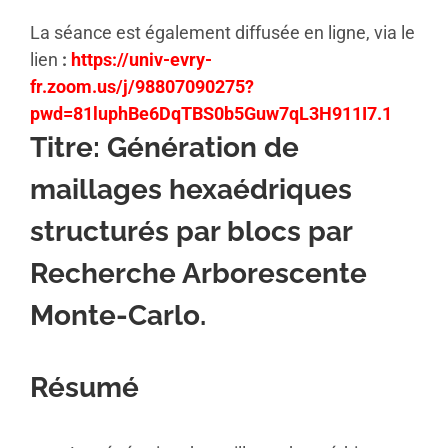
La séance est également diffusée en ligne, via le
lien
:
https://univ-evry-
fr.zoom.us/j/98807090275?
pwd=81luphBe6DqTBS0b5Guw7qL3H911I7.1
Titre: Génération de
maillages hexaédriques
structurés par blocs par
Recherche Arborescente
Monte-Carlo.
Résumé