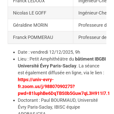
Franck LEDOUX
Ingénieur-Cherch
Nicolas LE GOFF
Ingénieur-Cherch
Géraldine MORIN
Professeure des 
Franck POMMERAU
Professeur des Un
Date : vendredi 12/12/2025, 9h
Lieu : Petit Amphithéâtre du
bâtiment IBGBI
Université Évry Paris-Saclay
. La séance
est également diffusée en ligne, via le lien :
https://univ-evry-
fr.zoom.us/j/98807090275?
pwd=81luphBe6DqTBS0b5Guw7qL3H911I7.1
Doctorant : Paul BOURMAUD, Université
Évry Paris-Saclay, IBISC équipe
AROBAS/CEA