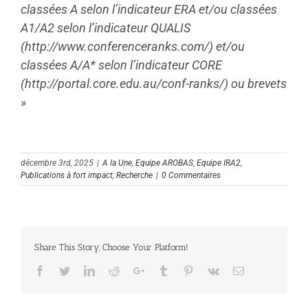
classées A selon l’indicateur ERA et/ou classées
A1/A2 selon l’indicateur QUALIS
(http://www.conferenceranks.com/) et/ou
classées A/A* selon l’indicateur CORE
(http://portal.core.edu.au/conf-ranks/) ou brevets
»
décembre 3rd, 2025
|
A la Une
,
Equipe AROBAS
,
Equipe IRA2
,
Publications à fort impact
,
Recherche
|
0 Commentaires
Share This Story, Choose Your Platform!
Facebook
Twitter
Linkedin
Reddit
Google+
Tumblr
Pinterest
Vk
Email