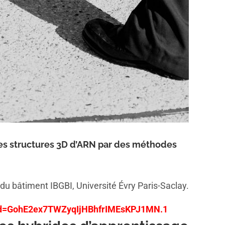
es structures 3D d’ARN par des méthodes
u bâtiment IBGBI, Université Évry Paris-Saclay.
?pwd=GohE2ex7TWZyqIjHBhfrIMEsKPJ1MN.1