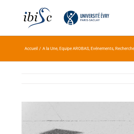
Skip
to
content
Accueil
/
A la Une
,
Equipe AROBAS
,
Evénements
,
Recherch
Voir
l'image
agrandie