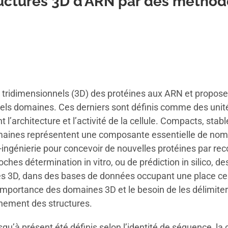
uctures 3D d’ARN par des méthod
 tridimensionnels (3D) des protéines aux ARN et propo
els domaines. Ces derniers sont définis comme des unités
architecture et l’activité de la cellule. Compacts, stabl
aines représentent une composante essentielle de nomb
-ingénierie pour concevoir de nouvelles protéines par re
hes détermination in vitro, ou de prédiction in silico, d
es 3D, dans des bases de données occupant une place cent
l’importance des domaines 3D et le besoin de les délimit
nement des structures.
u’à présent été définis selon l’identité de séquence, la 