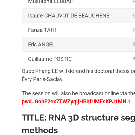
Mustapha LEBBAH
Isaure CHAUVOT DE BEAUCHÊNE
Fariza TAHI
Éric ANGEL
Guillaume POSTIC
Quoc Khang LE will defend his doctoral thesis o
Évry Paris-Saclay.
The session will also be broadcast online via the
pwd=GohE2ex7TWZyqIjHBhfrIMEsKPJ1MN.1
TITLE:
RNA 3D structure se
methods