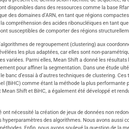
 sont disponibles dans des ressources comme la base Rfam
ue des domaines d’ARN, en tant que régions compactes et
te la compréhension des acides ribonucléiques en tant q
sont susceptibles de comporter des régions structurelle
 d’algorithmes de regroupement (clustering) aux coord
évélées les plus adaptées, car elles sont non-paramétriq
 variées. Parmi elles, Mean Shift a donné les résultats 
ement pour affiner la segmentation. Dans une étude ultér
le banc d’essai à d’autres techniques de clustering. Ces 
nel (BiHC) comme étant la méthode la plus performante 
t Mean Shift et BiHC, a également été développé et rendu
é ont nécessité la création de jeux de données non redo
s hyperparamètres des algorithmes. Nous avons aussi co
méthodes. Enfin, nous avons soulevé la question de la me