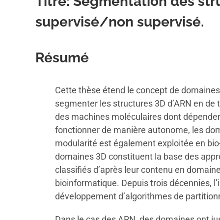
Titre:
Segmentation des str
supervisé/non supervisé
.
Résumé
Cette thèse étend le concept de domaines
segmenter les structures 3D d’ARN en de t
des machines moléculaires dont dépendent l’
fonctionner de manière autonome, les dom
modularité est également exploitée en bio
domaines 3D constituent la base des approc
classifiés d’après leur contenu en domain
bioinformatique. Depuis trois décennies, 
développement d’algorithmes de partition
Dans le cas des ARN, des domaines ont jusq