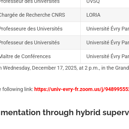
Professeur des Universités
UVSQ
Chargée de Recherche CNRS
LORIA
Professeure des Universités
Université Évry Pa
Professeur des Universités
Université Évry Pa
Maître de Conférences
Université Évry Pa
n Wednesday, December 17, 2025, at 2 p.m., in the Grand 
 following link:
https://univ-evry-fr.zoom.us/j/9489955
gmentation through hybrid super