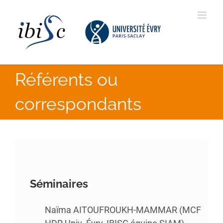
Skip
to
content
Référents ou
correspondants
Séminaires
Naïma AITOUFROUKH-MAMMAR (MCF