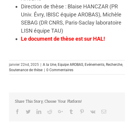
Direction de thèse : Blaise HANCZAR (PR
Univ. Évry, IBISC équipe AROBAS), Michèle
SEBAG (DR CNRS, Paris-Saclay laboratoire
LISN équipe TAU)
Le document de thèse est sur HAL!
janvier 22nd, 2025
|
A la Une
,
Equipe AROBAS
,
Evénements
,
Recherche
,
Soutenance de thèse
|
0 Commentaires
Share This Story, Choose Your Platform!
Facebook
Twitter
Linkedin
Reddit
Google+
Tumblr
Pinterest
Vk
Email