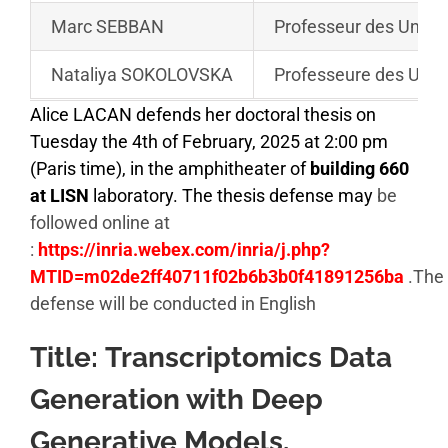
Marc SEBBAN
Professeur des Univer
Nataliya SOKOLOVSKA
Professeure des Unive
Alice LACAN defends her doctoral thesis on
Tuesday the 4th of February, 2025 at 2:00 pm
(Paris time), in the amphitheater of
building 660
at LISN
laboratory. The thesis defense may
be
followed online at
:
https://inria.webex.com/inria/j.php?
MTID=m02de2ff40711f02b6b3b0f41891256ba
.The
defense will be conducted in English
Title:
Transcriptomics Data
Generation with Deep
Generative Models.