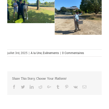
juillet 3rd, 2025
|
A la Une
,
Evénements
|
0 Commentaires
Share This Story, Choose Your Platform!
Facebook
Twitter
Linkedin
Reddit
Google+
Tumblr
Pinterest
Vk
Email