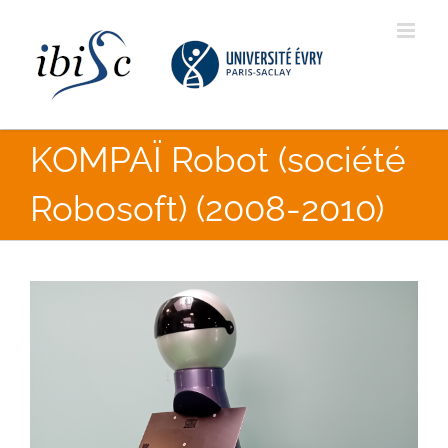
Skip
to
content
KOMPAÏ Robot (société
Robosoft) (2008-2010)
View
Larger
Image