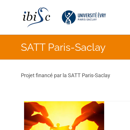
Skip
to
content
SATT Paris-Saclay
Projet financé par la SATT Paris-Saclay