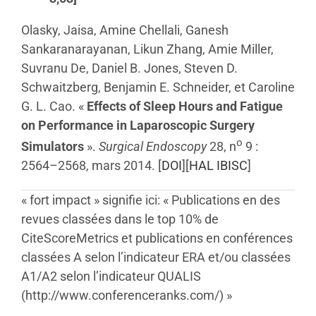
Olasky, Jaisa, Amine Chellali, Ganesh
Sankaranarayanan, Likun Zhang, Amie Miller,
Suvranu De, Daniel B. Jones, Steven D.
Schwaitzberg, Benjamin E. Schneider, et Caroline
G. L. Cao. «
Effects of Sleep Hours and Fatigue
on Performance in Laparoscopic Surgery
o
Simulators
».
Surgical Endoscopy
28, n
9 :
2564–2568, mars 2014. [
DOI
][
HAL IBISC
]
« fort impact » signifie ici: « Publications en des
revues classées dans le top 10% de
CiteScoreMetrics et publications en conférences
classées A selon l’indicateur ERA et/ou classées
A1/A2 selon l’indicateur QUALIS
(http://www.conferenceranks.com/) »