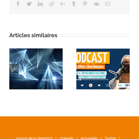
Facebook
Twitter
Linkedin
Reddit
Google+
Tumblr
Pinterest
Vk
Email
Articles similaires
Le mot de la directrice
LinkedIn
Actualités
Twitter