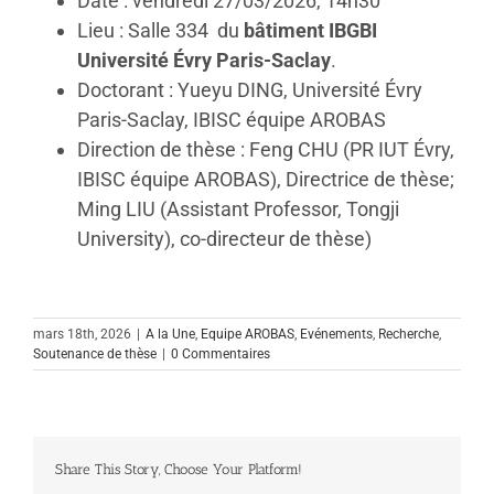
Date : vendredi 27/03/2026, 14h30
Lieu : Salle 334 du
bâtiment IBGBI
Université Évry Paris-Saclay
.
Doctorant : Yueyu DING, Université Évry
Paris-Saclay, IBISC équipe AROBAS
Direction de thèse : Feng CHU (PR IUT Évry,
IBISC équipe AROBAS), Directrice de thèse;
Ming LIU (Assistant Professor, Tongji
University), co-directeur de thèse)
mars 18th, 2026
|
A la Une
,
Equipe AROBAS
,
Evénements
,
Recherche
,
Soutenance de thèse
|
0 Commentaires
Share This Story, Choose Your Platform!