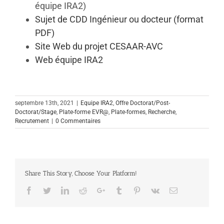
équipe IRA2)
Sujet de CDD Ingénieur ou docteur (format
PDF)
Site Web du projet CESAAR-AVC
Web équipe IRA2
septembre 13th, 2021
|
Equipe IRA2
,
Offre Doctorat/Post-
Doctorat/Stage
,
Plate-forme EVR@
,
Plate-formes
,
Recherche
,
Recrutement
|
0 Commentaires
Share This Story, Choose Your Platform!
Facebook
Twitter
Linkedin
Reddit
Google+
Tumblr
Pinterest
Vk
Email