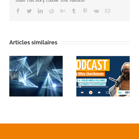
Share This Story, Choose Your Platform!
Facebook
Twitter
Linkedin
Reddit
Google+
Tumblr
Pinterest
Vk
Email
Articles similaires