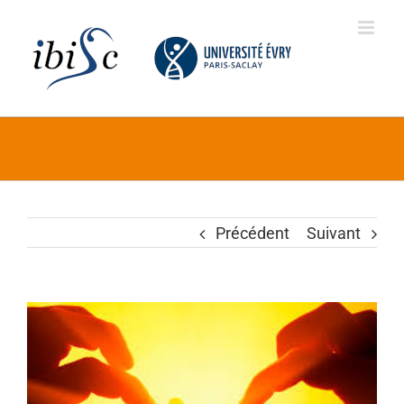
Skip
to
content
Précédent
Suivant
Voir
l'image
agrandie