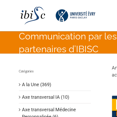
Skip
to
content
Communication par les 
partenaires d’IBISC
Ar
Catégories
ac
A la Une (369)
Axe transversal IA (10)
Axe transversal Médecine
Personnalisée (6)