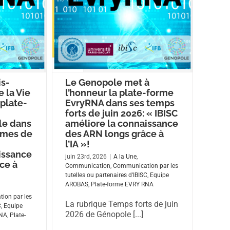
is-
Le Genopole met à
 la Vie
l’honneur la plate-forme
 plate-
EvryRNA dans ses temps
forts de juin 2026: « IBISC
e dans
améliore la connaissance
rmes de
des ARN longs grâce à
l’IA »!
issance
juin 23rd, 2026
|
A la Une
,
ce à
Communication
,
Communication par les
tutelles ou partenaires d'IBISC
,
Equipe
AROBAS
,
Plate-forme EVRY RNA
ion par les
La rubrique Temps forts de juin
C
,
Equipe
2026 de Génopole [...]
RNA
,
Plate-