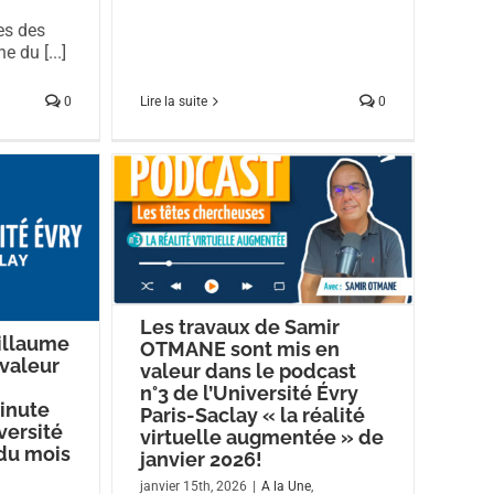
es des
e du [...]
Lire la suite
0
0
Les travaux de Samir
illaume
OTMANE sont mis en
valeur
valeur dans le podcast
n°3 de l’Université Évry
Minute
Paris-Saclay « la réalité
versité
virtuelle augmentée » de
 du mois
janvier 2026!
janvier 15th, 2026
|
A la Une
,