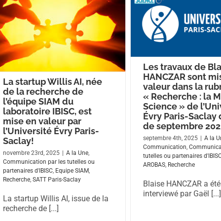
Les travaux de Bla
HANCZAR sont mi
La startup Willis AI, née
valeur dans la rub
de la recherche de
« Recherche : la 
l’équipe SIAM du
Science » de l’Uni
laboratoire IBISC, est
Évry Paris-Saclay
mise en valeur par
de septembre 202
l’Université Évry Paris-
septembre 4th, 2025
|
A la U
Saclay!
Communication
,
Communicat
novembre 23rd, 2025
|
A la Une
,
tutelles ou partenaires d'IBIS
Communication par les tutelles ou
AROBAS
,
Recherche
partenaires d'IBISC
,
Equipe SIAM
,
Recherche
,
SATT Paris-Saclay
Blaise HANCZAR a été
interviewé par Gaël [...]
La startup Willis AI, issue de la
recherche de [...]