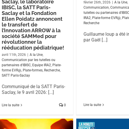
Saclay, le laboratoire
février 26th, 2026
|
A la Une
,
IBISC, la SATT Paris-
Communication
,
Communicat
Saclay et la Fondation
tutelles ou partenaires d'IBIS
Ellen Poidatz annoncent
IRA2
,
Plate-forme EVR@
,
Plat
Recherche
le transfert de
l’innovation ARROW à la
Guillaume loup a été i
société SAMMed pour
par Gaël [...]
révolutionner la
rééducation pédiatrique!
avril 11th, 2026
|
A la Une
,
Communication par les tutelles ou
partenaires d'IBISC
,
Equipe IRA2
,
Plate-
forme EVR@
,
Plate-formes
,
Recherche
,
SATT Paris-Saclay
Communiqué de la SATT Paris-
Saclay, le 9 avril 2026: [...]
Lire la suite
Lire la suite
0