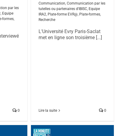
Communication
,
Communication par les
ion par les
tutelles ou partenaires d'IBISC
,
Equipe
C
,
Equipe
IRA2
,
Plate-forme EVR@
,
Plate-formes
,
e-formes
,
Recherche
L'Université Evry Paris-Saclat
nterviewé
met en ligne son troisième [...]
0
Lire la suite
0