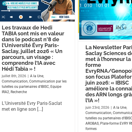
Les travaux de Hedi
TABIA sont mis en valeur
dans le podcast n°8 de
l’Université Évry Paris-
La Newsletter Par
Saclay, juillet 2026 « Un
Saclay Sciences de
parcours, un visage :
met à l’honneur la
comprendre l’IA avec
forme
Hédi Tabia » !
EvryRNA/Genopol
son focus Platefo
juillet 8th, 2026
|
A la Une
,
Communication
,
Communication par les
juin 2026: « IBISC
tutelles ou partenaires d'IBISC
,
Equipe
améliore la conna
IRA2
,
Recherche
des ARN longs grâ
l’IA »!
L'Université Evry Paris-Saclat
juin 23rd, 2026
|
A la Une
,
met en ligne son [...]
Communication
,
Communicat
tutelles ou partenaires d'IBIS
AROBAS
,
Plate-forme EVRY 
formes