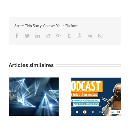
Share This Story, Choose Your Platform!
Facebook
Twitter
Linkedin
Reddit
Google+
Tumblr
Pinterest
Vk
Email
Articles similaires