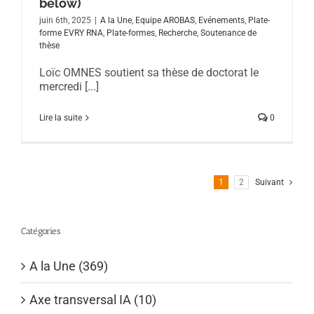
below)
juin 6th, 2025
|
A la Une
,
Equipe AROBAS
,
Evénements
,
Plate-
forme EVRY RNA
,
Plate-formes
,
Recherche
,
Soutenance de
thèse
Loïc OMNES soutient sa thèse de doctorat le
mercredi [...]
Lire la suite
0
1
2
Suivant
Catégories
A la Une (369)
Axe transversal IA (10)