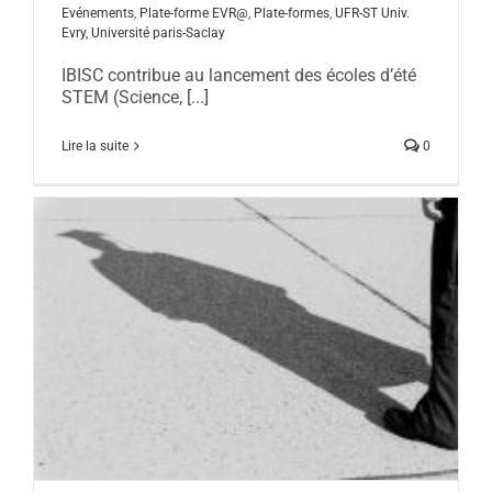
Evénements
,
Plate-forme EVR@
,
Plate-formes
,
UFR-ST Univ.
Evry, Université paris-Saclay
IBISC contribue au lancement des écoles d’été
STEM (Science, [...]
Lire la suite
0