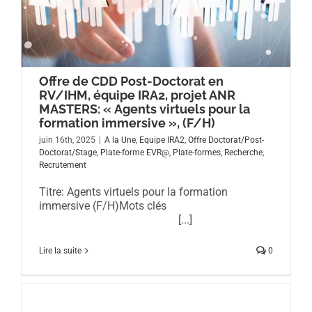
Offre de CDD Post-Doctorat en
RV/IHM, équipe IRA2, projet ANR
MASTERS: « Agents virtuels pour la
formation immersive », (F/H)
juin 16th, 2025
|
A la Une
,
Equipe IRA2
,
Offre Doctorat/Post-
Doctorat/Stage
,
Plate-forme EVR@
,
Plate-formes
,
Recherche
,
Recrutement
Titre: Agents virtuels pour la formation
immersive (F/H)Mots clés
[...]
Lire la suite
0