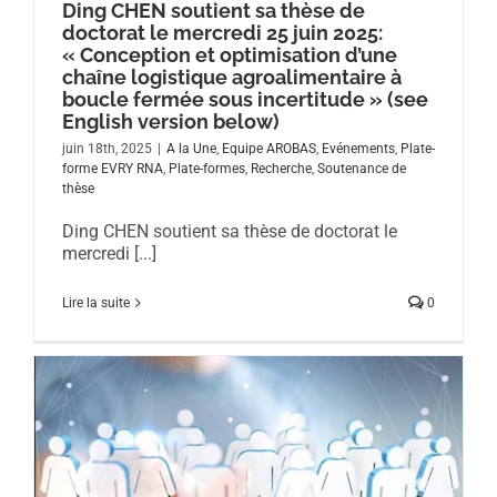
Ding CHEN soutient sa thèse de
doctorat le mercredi 25 juin 2025:
« Conception et optimisation d’une
chaîne logistique agroalimentaire à
boucle fermée sous incertitude » (see
English version below)
juin 18th, 2025
|
A la Une
,
Equipe AROBAS
,
Evénements
,
Plate-
forme EVRY RNA
,
Plate-formes
,
Recherche
,
Soutenance de
thèse
Ding CHEN soutient sa thèse de doctorat le
mercredi [...]
Lire la suite
0