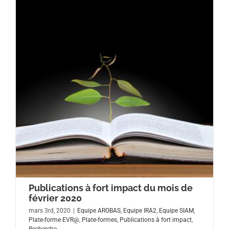
Publications à fort impact du mois de
février 2020
mars 3rd, 2020
|
Equipe AROBAS
,
Equipe IRA2
,
Equipe SIAM
,
Plate-forme EVR@
,
Plate-formes
,
Publications à fort impact
,