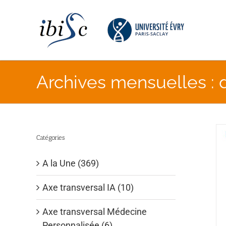
Skip
to
content
Archives mensuelles :
Catégories
A la Une (369)
Axe transversal IA (10)
Axe transversal Médecine
Personnalisée (6)