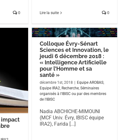
0
Lire la suite
0
Colloque Évry-Sénart
Sciences et Innovation, le
jeudi 6 décembre 2018 :
« Intelligence Artificielle
pour l’Homme et sa
santé »
décembre 1st, 2018
|
Equipe AROBAS
,
Equipe IRA2
,
Recherche
,
Séminaires
organisés à l'IBISC ou par des membres
de l'IBISC
Nadia ABCHICHE-MIMOUNI
(MCF Univ. Évry, IBISC équipe
t impact
IRA2), Farida [...]
mbre
 IRA2
,