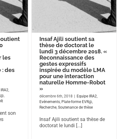
soutient
Insaf Ajili soutient sa
10
thèse de doctorat le
lundi 3 décembre 2018. «
 les
Reconnaissance des
gestes expressifs
 : des
inspirée du modèle LMA
pour une interaction
naturelle Homme-Robot
»
 IRA2
,
R@
,
décembre 6th, 2018
|
Equipe IRA2
,
DR
Evénements
,
Plate-forme EVR@
,
Recherche
,
Soutenance de thèse
ient son
es
Insaf Ajili soutient sa thèse de
doctorat le lundi [...]