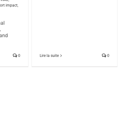
fort impact
,
nal
,
 and
0
Lire la suite
0