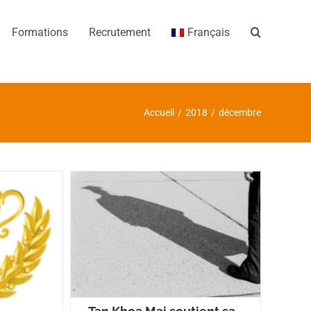
Formations
Recrutement
Français
Accueil
/
2018
/
décembre