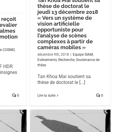
Tan Khoa Mai soutient sa
thèse de doctorat le
jeudi 13 décembre 2018
« Vers un système de
 reçoit
vision artificielle
evalier
opportuniste pour
Palmes
l’analyse de scènes
omotion
complexes à partir de
caméras mobiles »
pe COSMO
,
décembre 9th, 2018
|
Equipe SIAM
,
Evénements
,
Recherche
,
Soutenance de
thèse
CF HDR
 insignes
Tan Khoa Mai soutient sa
thèse de doctorat le [...]
0
Lire la suite
0