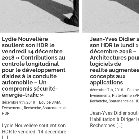
Lydie Nouvelière
Jean-Yves Didier 
soutient son HDR le
son HDR le lundi 
vendredi 14 décembre
décembre 2018 –
2018 « Contributions au
Architectures pour
contrôle longitudinal
logiciels de
pour le développement
réalité augmentée
d’aides à la conduite
concepts aux
automobile – Un
applications
compromis sécurité-
décembre 7th, 2018
|
Equipe
énergie-trafic »
Evénements
,
Plate-forme EV
Recherche
,
Soutenance de H
décembre 9th, 2018
|
Equipe SIAM
,
Evénements
,
Recherche
,
Soutenance de
Jean-Yves Didier sout
HDR
Habilitation à Diriger l
Lydie Nouvelière soutient son
Recherches [...]
HDR le vendredi 14 décembre
[...]