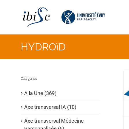
Skip
to
content
HYDROïD
Catégories
A la Une (369)
Axe transversal IA (10)
Axe transversal Médecine
Personnalisée (6)