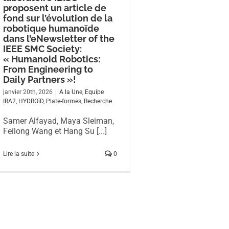
proposent un article de
fond sur l’évolution de la
robotique humanoïde
dans l’eNewsletter of the
IEEE SMC Society:
« Humanoid Robotics:
From Engineering to
Daily Partners »!
janvier 20th, 2026
|
A la Une
,
Equipe
IRA2
,
HYDROïD
,
Plate-formes
,
Recherche
Samer Alfayad, Maya Sleiman,
Feilong Wang et Hang Su [...]
Lire la suite
0