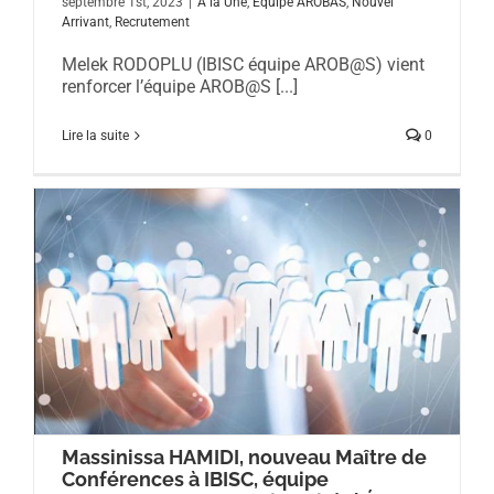
septembre 1st, 2023
|
A la Une
,
Equipe AROBAS
,
Nouvel
Arrivant
,
Recrutement
Melek RODOPLU (IBISC équipe AROB@S) vient
renforcer l’équipe AROB@S [...]
Lire la suite
0
Massinissa HAMIDI, nouveau Maître de
Conférences à IBISC, équipe