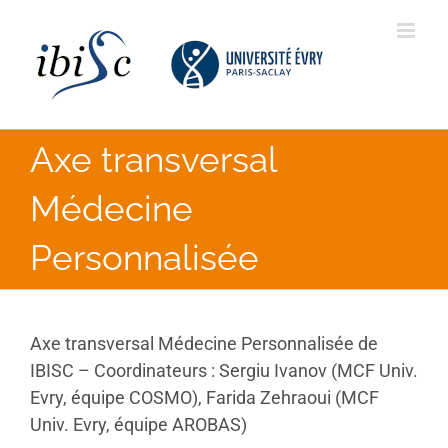
Skip
to
content
Axe transversal
Médecine
Personnalisée
Axe transversal Médecine Personnalisée de
IBISC – Coordinateurs : Sergiu Ivanov (MCF Univ.
Evry, équipe COSMO), Farida Zehraoui (MCF
Univ. Evry, équipe AROBAS)