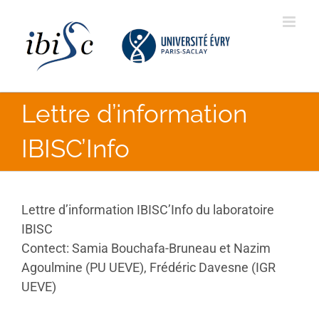
Skip
to
content
Lettre d’information
IBISC’Info
Lettre d’information IBISC’Info du laboratoire
IBISC
Contect: Samia Bouchafa-Bruneau et Nazim
Agoulmine (PU UEVE), Frédéric Davesne (IGR
UEVE)