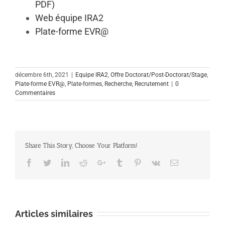
PDF)
Web équipe IRA2
Plate-forme EVR@
décembre 6th, 2021
|
Equipe IRA2
,
Offre Doctorat/Post-Doctorat/Stage
,
Plate-forme EVR@
,
Plate-formes
,
Recherche
,
Recrutement
|
0
Commentaires
Share This Story, Choose Your Platform!
Facebook
Twitter
Linkedin
Reddit
Google+
Tumblr
Pinterest
Vk
Email
Articles similaires