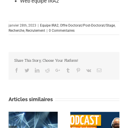
Web équipe IRA2
janvier 28th, 2023
|
Equipe IRA2
,
Offre Doctorat/Post-Doctorat/Stage
,
Recherche
,
Recrutement
|
0 Commentaires
Share This Story, Choose Your Platform!
Facebook
Twitter
Linkedin
Reddit
Google+
Tumblr
Pinterest
Vk
Email
Articles similaires