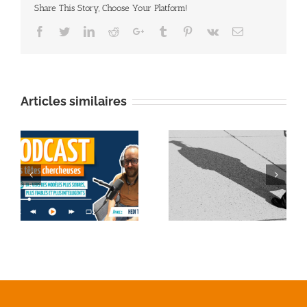
Share This Story, Choose Your Platform!
Facebook
Twitter
Linkedin
Reddit
Google+
Tumblr
Pinterest
Vk
Email
Articles similaires