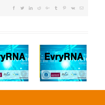
Facebook
Twitter
Linkedin
Reddit
Google+
Tumblr
Pinterest
Vk
Email