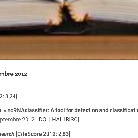
embre 2012
: 3,24]
i. «
ncRNAclassifier: A tool for detection and classific
eptembre 2012. [
DOI
][
HAL IBISC
]
search
[CiteScore 2012: 2,83]