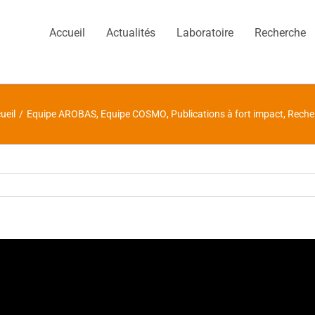
Accueil
Actualités
Laboratoire
Recherche
ueil
/
Equipe AROBAS
,
Equipe COSMO
,
Publications à fort impact
,
Reche