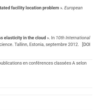
ated facility location problem
».
European
elasticity in the cloud
». In
10th International
ience. Tallinn, Estonia, septembre 2012. [
DOI
t publications en conférences classées A selon