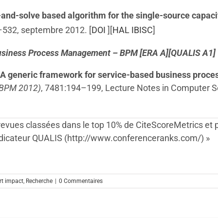
-and-solve based algorithm for the single-source capacit
–532, septembre 2012. [
DOI
][
HAL IBISC
]
Business Process Management – BPM [ERA A][QUALIS A1]
A generic framework for service-based business process 
(BPM 2012)
, 7481:194–199, Lecture Notes in Computer Sc
des revues classées dans le top 10% de CiteScoreMetrics e
indicateur QUALIS (http://www.conferenceranks.com/) »
rt impact
,
Recherche
|
0 Commentaires