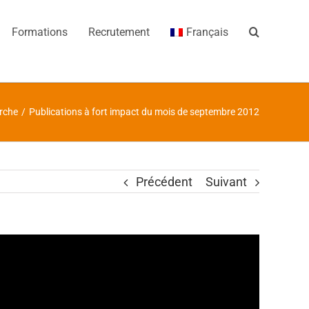
Formations
Recrutement
Français
rche
/
Publications à fort impact du mois de septembre 2012
Précédent
Suivant