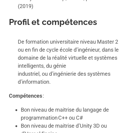
(2019)
Profil et compétences
De formation
universit
aire
niveau Master 2
ou
en fin de cycle
é
cole d
’
ing
é
nieur, dans le
domaine
de la réalité virtuelle et systèmes
intelligents
, du g
é
nie
industriel,
ou
d’ing
é
nierie des syst
è
mes
d’information
.
Compétences
:
Bon niveau de maitrise du langage de
programmation C++ ou C#
Bon niveau de maitrise d’Unity 3D ou