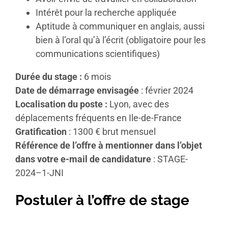
Intérêt pour la recherche appliquée
Aptitude à communiquer en anglais, aussi
bien à l’oral qu’à l’écrit (obligatoire pour les
communications scientifiques)
Durée du stage :
6 mois
Date de démarrage envisagée
: février 2024
Localisation du poste :
Lyon
,
avec d
es
déplacements
f
r
é
quents
en
I
le-de-France
Gratification
: 1300 € brut mensuel
Référence de l’offre à mentionner dans l’objet
dans votre e-mail de candidature
:
STAGE
-
20
2
4
–
1-JNI
Postuler à l’offre de stage