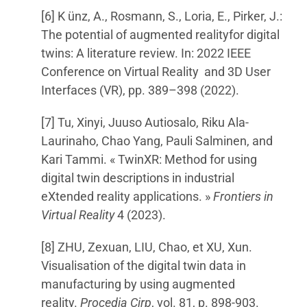
[6] K ünz, A., Rosmann, S., Loria, E., Pirker, J.:
The potential of augmented realityfor digital
twins: A literature review. In: 2022 IEEE
Conference on Virtual Reality and 3D User
Interfaces (VR), pp. 389–398 (2022).
[7] Tu, Xinyi, Juuso Autiosalo, Riku Ala-
Laurinaho, Chao Yang, Pauli Salminen, and
Kari Tammi. « TwinXR: Method for using
digital twin descriptions in industrial
eXtended reality applications. »
Frontiers in
Virtual Reality
4 (2023).
[8] ZHU, Zexuan, LIU, Chao, et XU, Xun.
Visualisation of the digital twin data in
manufacturing by using augmented
reality.
Procedia Cirp
, vol. 81, p. 898-903.