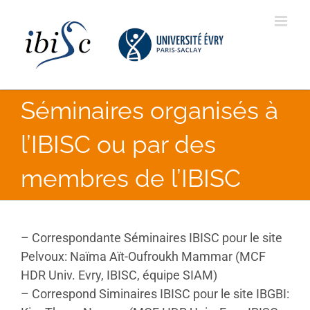
Skip
to
content
Séminaires organisés à
l’IBISC ou par des
membres de l’IBISC
– Correspondante Séminaires IBISC pour le site
Pelvoux: Naïma Aït-Oufroukh Mammar (MCF
HDR Univ. Evry, IBISC, équipe SIAM)
– Correspond Siminaires IBISC pour le site IBGBI: