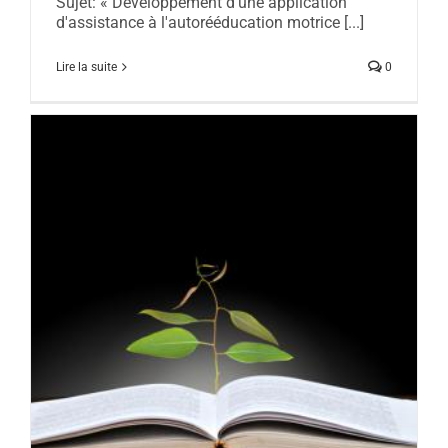
Sujet: « Développement d’une application
d'assistance à l'autorééducation motrice [...]
Lire la suite
0